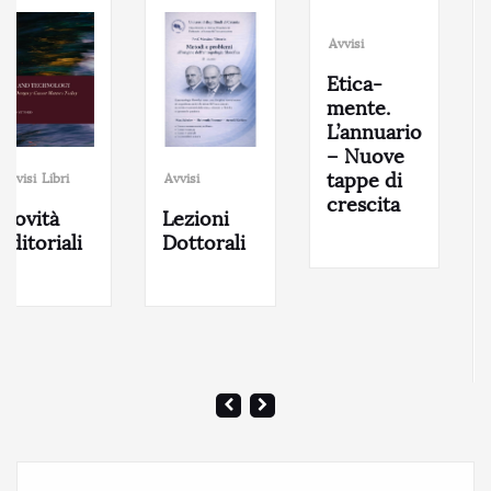
Avvisi
Etica-
mente.
L’annuario
– Nuove
tappe di
bri
Avvisi
Avvisi
crescita
à
Lezioni
OG70
iali
Dottorali
Orteg
Gasse
Anni
Dopo